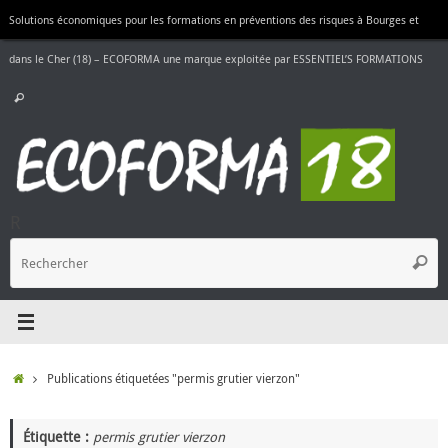
Passer
Solutions économiques pour les formations en préventions des risques à Bourges et
au
contenu
dans le Cher (18) – ECOFORMA une marque exploitée par ESSENTIEL’S FORMATIONS
Recherche
Rechercher
pour
:
R
R
Reche
p
:
Accueil
Publications étiquetées "permis grutier vierzon"
Étiquette :
permis grutier vierzon