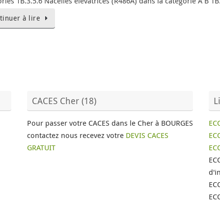
ries 1B.3.5.6 Nacelles élévatrices (R486A) dans la catégorie A B 1
tinuer à lire
CACES Cher (18)
L
Pour passer votre CACES dans le Cher à BOURGES
EC
contactez nous recevez votre
DEVIS CACES
ECO
GRATUIT
EC
EC
d'i
ECO
ECO