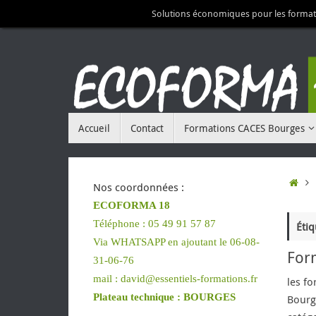
Passer
Solutions économiques pour les format
au
contenu
Passer
Accueil
Contact
Formations CACES Bourges
au
contenu
Acc
Nos coordonnées :
ECOFORMA 18
Téléphone : 05 49 91 57 87
Étiq
Via WHATSAPP en ajoutant le 06-08-
For
31-06-76
mail : david@essentiels-formations.fr
les f
Plateau technique :
BOURGES
Bourge