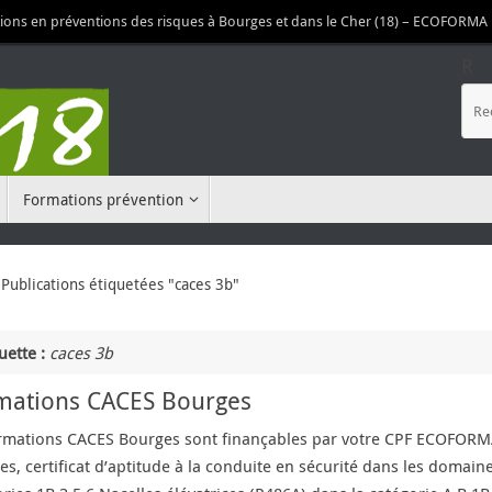
ions en préventions des risques à Bourges et dans le Cher (18) – ECOFORM
R
Formations prévention
ueil
Publications étiquetées "caces 3b"
uette :
caces 3b
mations CACES Bourges
ormations CACES Bourges sont finançables par votre CPF ECOFOR
s, certificat d’aptitude à la conduite en sécurité dans les domaine