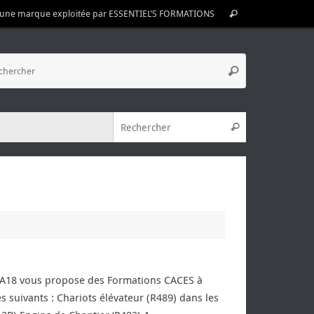
Recherche
A une marque exploitée par ESSENTIEL’S FORMATIONS
Rechercher
pour
:
Recherche
Rechercher
pour
:
Recherche pou
Rechercher
MA18 vous propose des Formations CACES à
s suivants : Chariots élévateur (R489) dans les